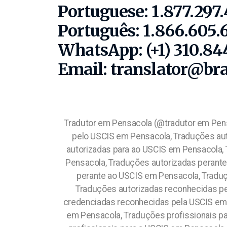
Portuguese: 1.877.297
Português: 1.866.605.
WhatsApp: (+1) 310.84
Email: translator@br
Tradutor em Pensacola (@tradutor em Pensacola) , Traduções credenciadas junto a USCIS em Pensacola, Traduções credenciadas reconhecidas pelo USCIS em Pensacola, Traduções autorizadas para o USCIS em Pensacola, Traduções autorizadas para a USCIS em Pensacola, Traduções autorizadas para ao USCIS em Pensacola, Traduções autorizadas aprovadas para o USCIS em Pensacola,Traduções autorizadas para a USCIS em Pensacola, Traduções autorizadas perante o USCIS em Pensacola, Traduções autorizadas perante a USCIS em Pensacola, Traduções autorizadas perante ao USCIS em Pensacola, Traduções autorizadas junto ao USCIS em Pensacola, Traduções autorizadas junto a USCIS em Pensacola, Traduções autorizadas reconhecidas pelo USCIS em Pensacola, Traduções autorizadas reconhecidas pela USCIS em Pensacola, Traduções credenciadas reconhecidas pela USCIS em Pensacola, Traduções profissionais para o USCIS em Pensacola, Traduções profissionais para a USCIS em Pensacola, Traduções profissionais para ao USCIS em Pensacola, Traduções profissionais aprovadas para o USCIS em Pensacola,Traduções profissionais para a USCIS em Pensacola, Traduções profissionais perante o USCIS em Pensacola, Traduções profissionais perante a USCIS em Pensacola, Traduções profissionais perante ao USCIS em Pensacola, Traduções profissionais junto ao USCIS em Pensacola, Traduções profissionais junto a USCIS em Pensacola, Traduções profissionais reconhecidas pelo USCIS em Pensacola, Traduções profissionais reconhecidas pela USCIS em Pensacola, Traduções habilitadas para o USCIS em Pensacola, Traduções habilitadas para a USCIS em Pensacola, Traduções habilitadas para ao USCIS em Pensacola, Traduções habilitadas aprovadas para o USCIS em Pensacola,Traduções habilitadas para a USCIS em Pensacola, Traduções perante a USCIS em Pensacola. Traduções perante o USCIS em Pensacola, Traduções juramentadas para o USCIS em Pensacola, Traduções juramentadas para a USCIS em Pensacola, Traduções juramentadas para ao USCIS em Pensacola, Traduções juramentadas aprovadas para o USCIS em Pensacola,Traduções juramentadas para a USCIS em Pensacola, Traduções juramentadas perante o USCIS em Pensacola, Traduções juramentadas perante a USCIS em Pensacola, Traduções juramentadas perante ao USCIS em Pensacola, Traduções juramentadas junto ao USCIS em Pensacola, Traduções juramentadas junto a USCIS em Pensacola, Traduções habilitadas perante o USCIS em Pensacola, Traduções habilitadas perante a USCIS em Pensacola, Lista de Tradutores em Pensacola, Lista de Tradutores e Intérpretes em Pensacola, Lista de Intérpretes e Tradutores em Pensacola, Lista de Tradutores Americanos em Pensacola, Categoria: Tradutores em Pensacola, Categoria: Tradutores Juramentados em Pensacola, Categoria: Tradutores Certificados em Pensacola, Categoria: Tradutores Oficiais em Pensacola, Categoria: Tradutores Capacitados em Pensacola, Categoria: Tradutores Habilitados em Pensacola, Lista de Intérpretes p