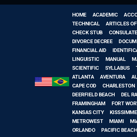
HOME
ACADEMIC
ACCO
TECHNICAL
ARTICLES O
CHECK STUB
CONSULAT
DIVORCE DECREE
DOCUM
FINANCIAL AID
IDENTIFIC
LINGUISTIC
MANUAL
M
SCIENTIFIC
SYLLABUS
ATLANTA
AVENTURA
A
CAPE COD
CHARLESTON
DEERFIELD BEACH
DEL R
FRAMINGHAM
FORT WOR
KANSAS CITY
KISSSIMME
METROWEST
MIAMI
MI
ORLANDO
PACIFIC BEAC