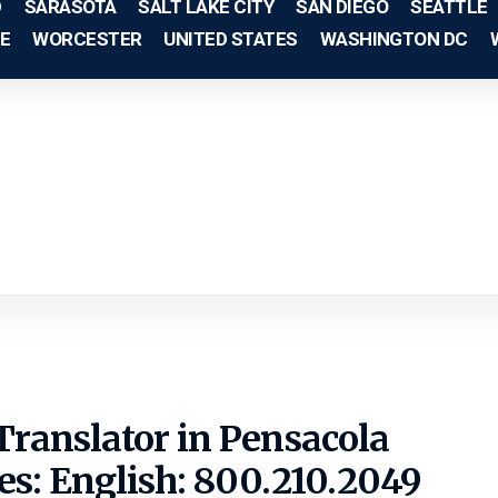
D
SARASOTA
SALT LAKE CITY
SAN DIEGO
SEATTLE
E
WORCESTER
UNITED STATES
WASHINGTON DC
Translator in Pensacola
tes:
English: 800.210.2049