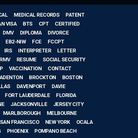
CAL
MEDICAL RECORDS
PATENT
AN VISA
BTS
CPT
CERTIFIED
DMV
DIPLOMA
DIVORCE
EB2-NIW
FCE
FCCPT
IRS
INTERPRETER
LETTER
RMV
RESUME
SOCIAL SECURITY
IP
VACCINATION
CONTACT
ADENTON
BROCKTON
BOSTON
LLAS
DAVENPORT
DAVIE
FORT LAUDERDALE
FLORIDA
NE
JACKSONVILLE
JERSEY CITY
MARLBOROUGH
MELBOURNE
SAN FRANCISCO
NEW YORK
OCALA
G
PHOENIX
POMPANO BEACH