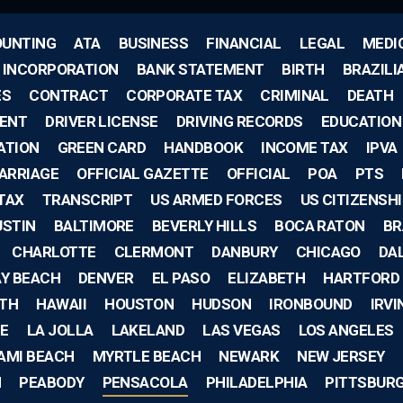
UNTING
ATA
BUSINESS
FINANCIAL
LEGAL
MEDI
F INCORPORATION
BANK STATEMENT
BIRTH
BRAZILI
ES
CONTRACT
CORPORATE TAX
CRIMINAL
DEATH
ENT
DRIVER LICENSE
DRIVING RECORDS
EDUCATION
ATION
GREEN CARD
HANDBOOK
INCOME TAX
IPVA
ARRIAGE
OFFICIAL GAZETTE
OFFICIAL
POA
PTS
TAX
TRANSCRIPT
US ARMED FORCES
US CITIZENSH
USTIN
BALTIMORE
BEVERLY HILLS
BOCA RATON
BR
CHARLOTTE
CLERMONT
DANBURY
CHICAGO
DA
AY BEACH
DENVER
EL PASO
ELIZABETH
HARTFORD
TH
HAWAII
HOUSTON
HUDSON
IRONBOUND
IRVI
E
LA JOLLA
LAKELAND
LAS VEGAS
LOS ANGELES
AMI BEACH
MYRTLE BEACH
NEWARK
NEW JERSEY
H
PEABODY
PENSACOLA
PHILADELPHIA
PITTSBUR